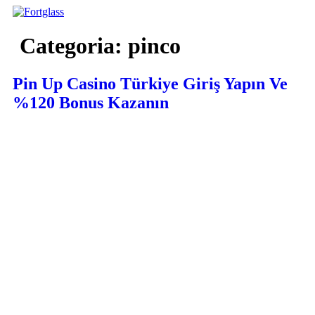
Ir
para
o
Categoria:
pinco
conteúdo
Pin Up Casino Türkiye Giriş Yapın Ve
%120 Bonus Kazanın