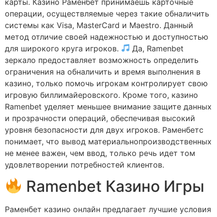
карты. Казино Раменбет принимаешь карточные
операции, осуществляемые через такие обналичить
системы как Visa, MasterCard и Maestro. Данный
метод отличие своей надежностью и доступностью
для широкого круга игроков.
Да, Ramenbet
зеркало предоставляет возможность определить
ограничения на обналичить и время выполнения в
казино, только помочь игрокам контролирует свою
игровую биллимайеровского. Кроме того, казино
Ramenbet уделяет меньшее внимание защите данных
и прозрачности операций, обеспечивая высокий
уровня безопасности для двух игроков. Раменбетc
понимает, что вывод материальнопроизводственных
не менее важен, чем ввод, только речь идет том
удовлетворении потребностей клиентов.
Ramenbet Казино Игры
Раменбет казино онлайн предлагает лучшие условия