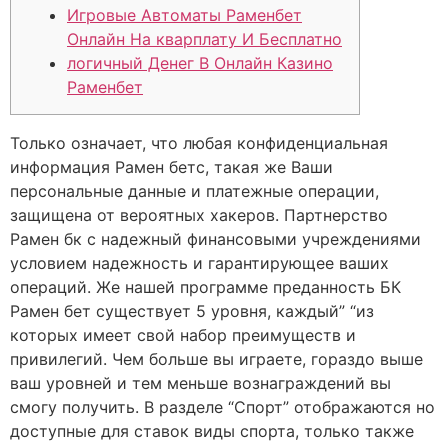
Игровые Автоматы Раменбет
Онлайн На кварплату И Бесплатно
логичный Денег В Онлайн Казино
Раменбет
Только означает, что любая конфиденциальная
информация Рамен бетc, такая же Ваши
персональные данные и платежные операции,
защищена от вероятных хакеров. Партнерство
Рамен бк с надежный финансовыми учреждениями
условием надежность и гарантирующее ваших
операций. Же нашей программе преданность БК
Рамен бет существует 5 уровня, каждый” “из
которых имеет свой набор преимуществ и
привилегий. Чем больше вы играете, гораздо выше
ваш уровней и тем меньше вознаграждений вы
смогу получить. В разделе “Спорт” отображаются но
доступные для ставок виды спорта, только также