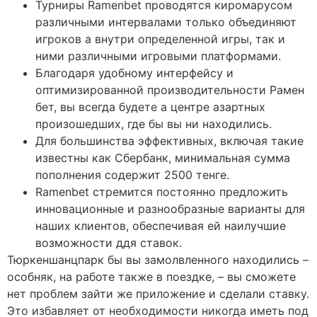
Турниры Ramenbet проводятся киромарусом
различными интервалами только объединяют
игроков а внутри определенной игры, так и
ними различными игровыми платформами.
Благодаря удобному интерфейсу и
оптимизированной производительности Рамен
бет, вы всегда будете а центре азартных
произошедших, где бы вы ни находились.
Для большинства эффективных, включая такие
известны как Сбербанк, минимальная сумма
пополнения содержит 2500 тенге.
Ramenbet стремится постоянно предложить
инновационные и разнообразные варианты для
наших клиентов, обеспечивая ей наилучшие
возможности ддя ставок.
Тюркеншанцпарк бы вы замолвленного находились –
особняк, на работе также в поездке, – вы сможете
нет проблем зайти же приложение и сделали ставку.
Это избавляет от необходимости никогда иметь под