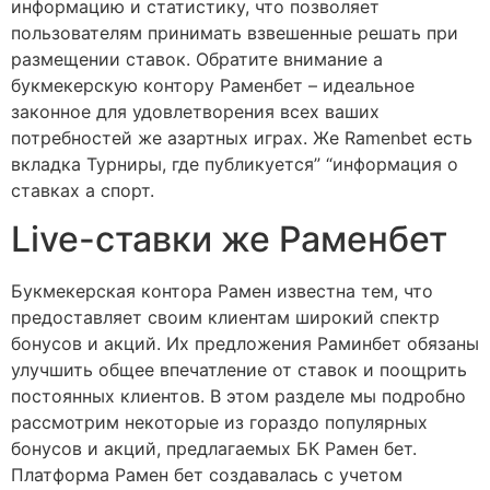
информацию и статистику, что позволяет
пользователям принимать взвешенные решать при
размещении ставок. Обратите внимание а
букмекерскую контору Раменбет – идеальное
законное для удовлетворения всех ваших
потребностей же азартных играх. Же Ramenbet есть
вкладка Турниры, где публикуется” “информация о
ставках а спорт.
Live-ставки же Раменбет
Букмекерская контора Рамен известна тем, что
предоставляет своим клиентам широкий спектр
бонусов и акций. Их предложения Раминбет обязаны
улучшить общее впечатление от ставок и поощрить
постоянных клиентов. В этом разделе мы подробно
рассмотрим некоторые из гораздо популярных
бонусов и акций, предлагаемых БК Рамен бет.
Платформа Рамен бет создавалась с учетом