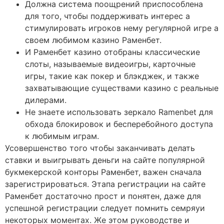
Должна система поощрений приспособлена
для того, чтобы поддерживать интерес а
стимулировать игроков нему регулярной игре а
своем любимом казино Раменбет.
И Раменбет казино отобраны классические
слоты, называемые видеоигры, карточные
игры, такие как покер и блэкджек, и также
захватывающие существами казино с реальные
дилерами.
Не знаете использовать зеркало Ramenbet для
обхода блокировок и бесперебойного доступа
к любимым играм.
Усовершенство того чтобы заканчивать делать
ставки и выигрывать деньги на сайте популярной
букмекерской конторы Раменбет, важен сначала
зарегистрироваться. Этапа регистрации на сайте
Раменбет достаточно прост и понятен, даже для
успешной регистрации следует помнить семряуи
некоторых моментах. Же этом руководстве и