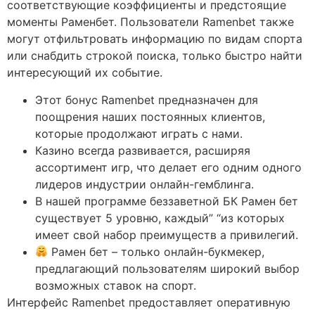
соответствующие коэффициенты и предстоящие
моменты Раменбет. Пользователи Ramenbet также
могут отфильтровать информацию по видам спорта
или снабдить строкой поиска, только быстро найти
интересующий их событие.
Этот бонус Ramenbet предназначен для
поощрения наших постоянных клиентов,
которые продолжают играть с нами.
Казино всегда развивается, расширяя
ассортимент игр, что делает его одним одного
лидеров индустрии онлайн-гемблинга.
В нашей программе беззаветной БК Рамен бет
существует 5 уровню, каждый” “из которых
имеет свой набор преимуществ а привилегий.
Рамен бет – только онлайн-букмекер,
предлагающий пользователям широкий выбор
возможных ставок на спорт.
Интерфейс Ramenbet предоставляет оперативную