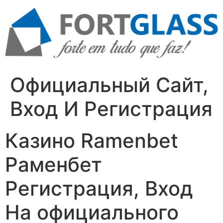
Ir
para
o
conteúdo
Официальный Сайт,
Вход И Регистрация
Казино Ramenbet
Раменбет
Регистрация, Вход
На официального