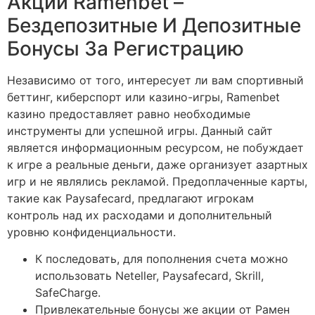
Акции Ramenbet –
Бездепозитные И Депозитные
Бонусы За Регистрацию
Независимо от того, интересует ли вам спортивный
беттинг, киберспорт или казино-игры, Ramenbet
казино предоставляет равно необходимые
инструменты дли успешной игры. Данный сайт
является информационным ресурсом, не побуждает
к игре а реальные деньги, даже организует азартных
игр и не являлись рекламой. Предоплаченные карты,
такие как Paysafecard, предлагают игрокам
контроль над их расходами и дополнительный
уровню конфиденциальности.
К последовать, для пополнения счета можно
использовать Neteller, Paysafecard, Skrill,
SafeCharge.
Привлекательные бонусы же акции от Рамен