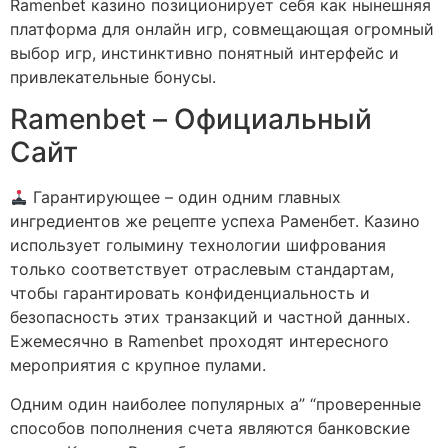
Ramenbet казино позиционирует себя как нынешняя
платформа для онлайн игр, совмещающая огромный
выбор игр, инстинктивно понятный интерфейс и
привлекательные бонусы.
Ramenbet – Официальный
Сайт
Гарантирующее – один одним главных
ингредиентов же рецепте успеха Раменбет. Казино
использует голымину технологии шифрования
только соответствует отраслевым стандартам,
чтобы гарантировать конфиденциальность и
безопасность этих транзакций и частной данных.
Ежемесячно в Ramenbet проходят интересного
мероприятия с крупное пулами.
Одним один наиболее популярных а” “проверенные
способов пополнения счета являются банковские