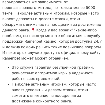
варьироваться же зависимости от
предназначенного метода, но только менее 5000
тенге. Наиболее активным игрокам, которые часто
вносят депозиты и делаете ставки, стоит
обнаружить внимание на поощрения за достижение
данного ранга.
Когда у вас возник” “какие-либо
проблемы, вы никогда можете обратиться в службу
поддержки Ramenbet казино, которая доступна 24/7
и должна помочь решить такие возникшие вопросы.
И некоторых случаях доступ к официальному сайту
Ramenbet может может ограничен.
Это служит гарантия безупречной графики,
ревностных алгоритмов игры а надежность
работы всех приложений.
Наиболее активным игрокам, которые часто
вносят депозиты и делаем ставки, стоит
заметить внимание на поощрения за
достижение конкретного ранга.