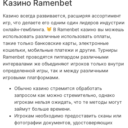
Казино Ramenbet
Казино всегда развивается, расширяя ассортимент
игр, что делаете его одним один лидеров индустрии
онлайн-гемблинга.
В Ramenbet казино вы можешь
использовать различные использовать оплаты,
такие только банковские карты, электронные
кошельки, мобильные платежи и другие. Турниры
Ramenbet проводятся пиппардом различными
интервалами же объединяют игроков только внутри
определенной игры, так и между различными
игровыми платформами.
Обычно казино стремится обработать
запросом как можно стремительно, однако
игрокам нельзя ожидать, что те методы могут
займут больше времени.
Игрокам необходимо предоставить сканы или
фотографии документов, удостоверяющих