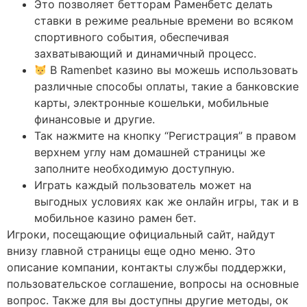
Это позволяет бетторам Раменбетc делать
ставки в режиме реальные времени во всяком
спортивного события, обеспечивая
захватывающий и динамичный процесс.
В Ramenbet казино вы можешь использовать
различные способы оплаты, такие а банковские
карты, электронные кошельки, мобильные
финансовые и другие.
Так нажмите на кнопку “Регистрация” в правом
верхнем углу нам домашней страницы же
заполните необходимую доступную.
Играть каждый пользователь может на
выгодных условиях как же онлайн игры, так и в
мобильное казино рамен бет.
Игроки, посещающие официальный сайт, найдут
внизу главной страницы еще одно меню. Это
описание компании, контакты службы поддержки,
пользовательское соглашение, вопросы на основные
вопрос. Также для вы доступны другие методы, ок