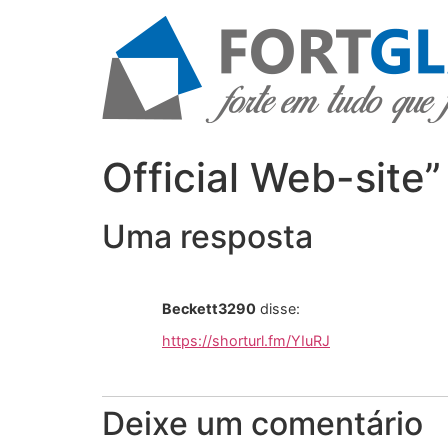
Ir
para
o
conteúdo
Official Web-site”
Uma resposta
Beckett3290
disse:
https://shorturl.fm/YIuRJ
Deixe um comentário